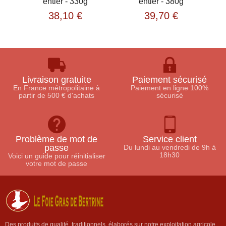
entier - 330g
entier - 380g
e
38,10 €
39,70 €
Livraison gratuite
Paiement sécurisé
En France métropolitaine à
Paiement en ligne 100%
partir de 500 € d'achats
sécurisé
Problème de mot de
Service client
passe
Du lundi au vendredi de 9h à
18h30
Voici un guide pour réinitialiser
votre mot de passe
Des produits de qualité, traditionnels, élaborés sur notre exploitation agricole.